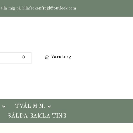
maila mig på
lillafrokenfrojd@outlook.com
Varukorg
TVÅL M.M.
SÅLDA GAMLA TING