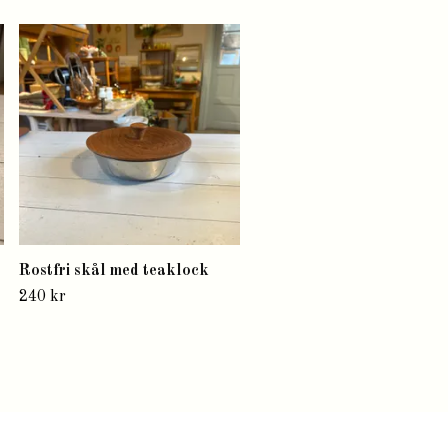
Trälåda två fack
175 kr
Rostfri skål med teaklock
240 kr