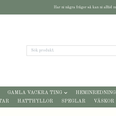
Har ni några frågor så kan ni alltid 
GAMLA VACKRA TING
HEMINREDNING
TAR
HATTHYLLOR
SPEGLAR
VÄSKOR