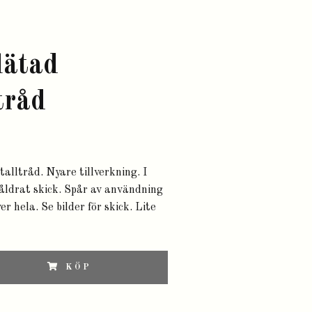
lätad
tråd
alltråd. Nyare tillverkning. I
åldrat skick. Spår av användning
er hela. Se bilder för skick. Lite
KÖP