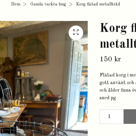
Hem
Gamla vackra ting
Korg flätad metalltråd
Korg f
metall
150 kr
Flätad korg i met
gott använt och 
och ålder finns öv
sned pg