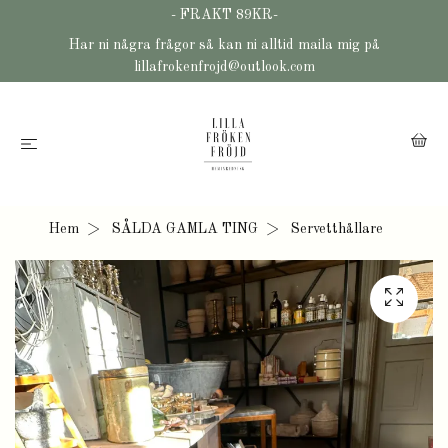
- FRAKT 89KR-
Har ni några frågor så kan ni alltid maila mig på
lillafrokenfrojd@outlook.com
Hem
SÅLDA GAMLA TING
Servetthållare