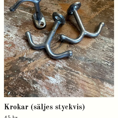
Krokar (säljes styckvis)