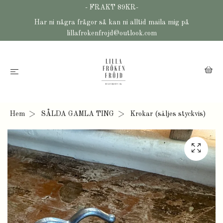
- FRAKT 89KR-
Har ni några frågor så kan ni alltid maila mig på
lillafrokenfrojd@outlook.com
Hem
SÅLDA GAMLA TING
Krokar (säljes styckvis)