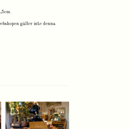
3,5cm.
webshopen gäller inte denna
Dessertskålar 8st (endast
avhämtning)
400 kr