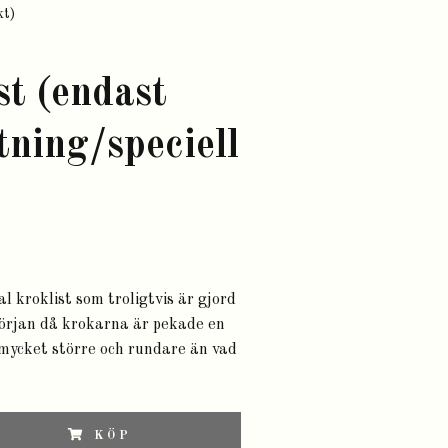
kt)
st (endast
ning/speciell
kroklist som troligtvis är gjord
början då krokarna är pekade en
mycket större och rundare än vad
KÖP