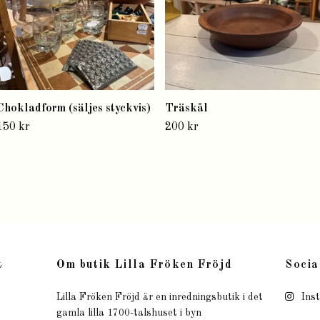
Chokladform (säljes styckvis)
Träskål
150 kr
200 kr
t
Om butik Lilla Fröken Fröjd
Socia
Lilla Fröken Fröjd är en inredningsbutik i det
Ins
gamla lilla 1700-talshuset i byn