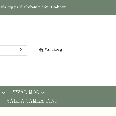
maila mig på
lillafrokenfrojd@outlook.com
Varukorg
TVÅL M.M.
SÅLDA GAMLA TING