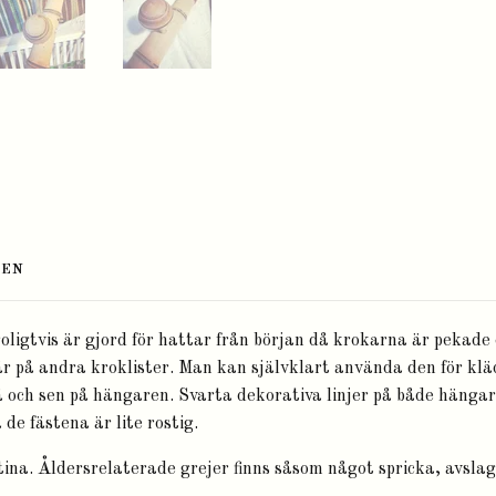
TEN
ligtvis är gjord för hattar från början då krokarna är pekade
är på andra kroklister. Man kan självklart använda den för kl
å och sen på hängaren. Svarta dekorativa linjer på både häng
å de fästena är lite rostig.
tina. Åldersrelaterade grejer finns såsom något spricka, avslag