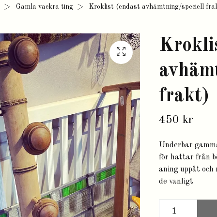
Gamla vackra ting
Kroklist (endast avhämtning/speciell fra
Krokli
avhämt
frakt)
450 kr
Underbar gammal 
för hattar från 
aning uppåt och 
de vanligt