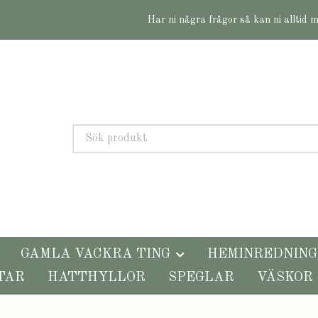
Har ni några frågor så kan ni alltid 
GAMLA VACKRA TING
HEMINREDNING
TAR
HATTHYLLOR
SPEGLAR
VÄSKOR