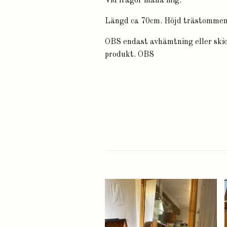
Vid frågor maila mig.
Längd ca 70cm. Höjd trästommen 
OBS endast avhämtning eller skick
produkt. OBS